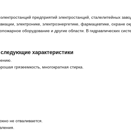
оэлектростанций предприятий электростанций, сталелитейных заво
авиации, электронике, электроэнергетике, фармацевтике, охране 
опожарное оборудование и другие области. В гидравлических сист
следующие характеристики
лению.
орошая грязеемкость, многократная стирка.
окно не отваливается.
вления.