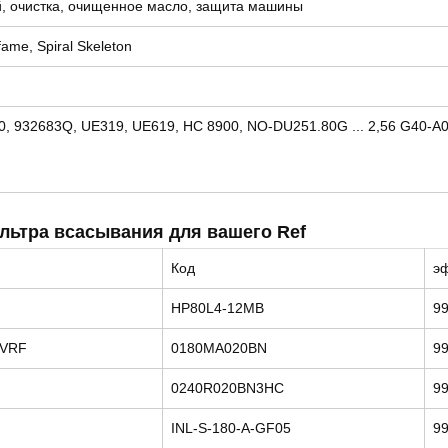
, очистка, очищенное масло, защита машины
me, Spiral Skeleton
0, 932683Q, UE319, UE619, HC 8900, NO-DU251.80G ... 2,56 G40-A
льтра всасывания для вашего Ref
Код
э
HP80L4-12MB
9
GVRF
0180MA020BN
9
0240R020BN3HC
9
INL-S-180-A-GF05
9