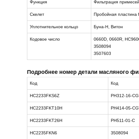
Функция
Фильтрация примесей
Скелет
Пробойная пластина fa
Уплотнительное кольцо
Буна-Н, Витон
Кодовое число
0660D, 0660R, HC960
3508094
3507603
Подробнее номер детали масляного фи
Код
Код
HC2233FKS6Z
PH312-16-CG
HC2233FKT10H
PH414-05-C
HC2233FKT26H
PH511-01-C
HC2235FKN6
3508094