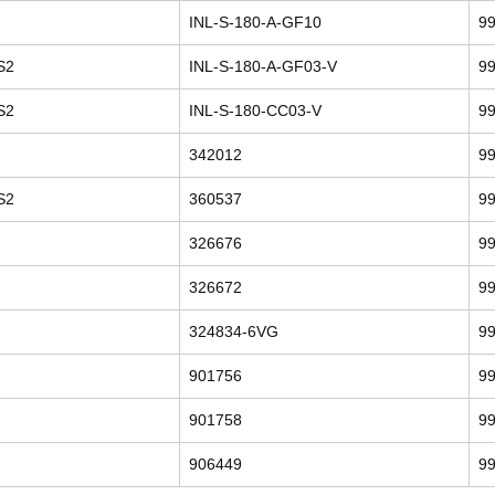
INL-S-180-A-GF10
9
S2
INL-S-180-A-GF03-V
9
S2
INL-S-180-CC03-V
9
342012
9
S2
360537
9
326676
9
326672
9
324834-6VG
9
901756
9
901758
9
906449
9