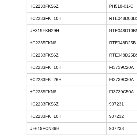
HC2233FKS6Z
PH518-01-C
HC2233FKT10H
RTE048D03B
UE319FKN29H
RTE048D10B
HC2235FKN6
RTE048D25B
HC2233FKS6Z
RTE048D25B
HC2233FKT10H
FI3739C20A
HC2233FKT26H
FI3739C30A
HC2235FKN6
FI3739C50A
HC2233FKS6Z
907231
HC2233FKT10H
907232
UE619FCN36H
907233