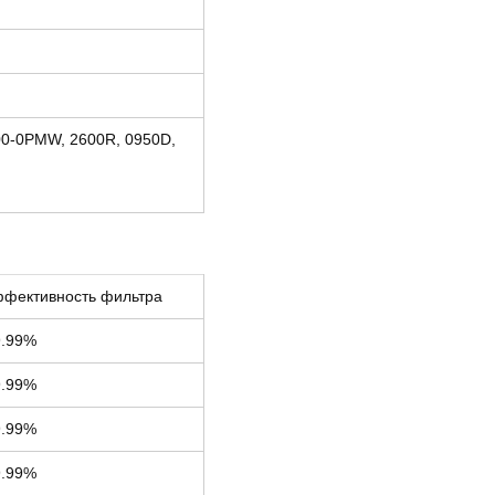
00-0PMW, 2600R, 0950D,
ффективность фильтра
9.99%
9.99%
9.99%
9.99%