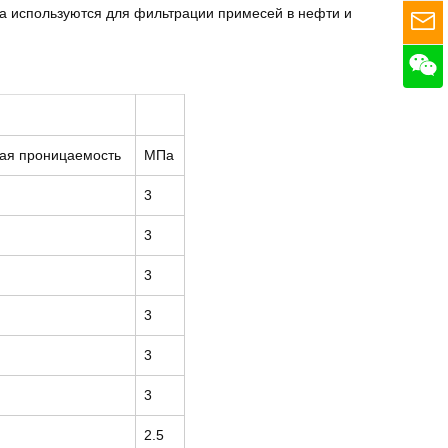
 используются для фильтрации примесей в нефти и
ая проницаемость
МПа
3
3
3
3
3
3
2.5